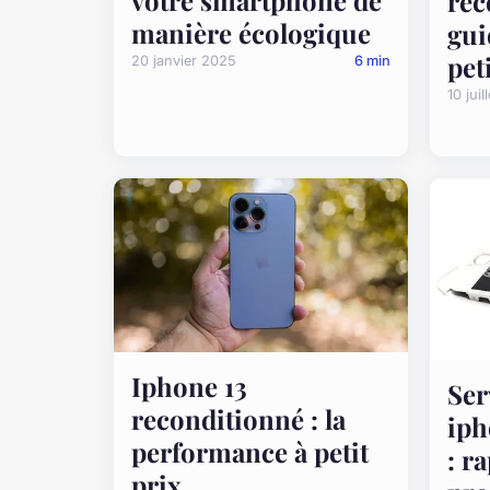
votre smartphone de
rec
manière écologique
gui
pet
20 janvier 2025
6 min
10 jui
Iphone 13
Ser
reconditionné : la
iph
performance à petit
: r
prix