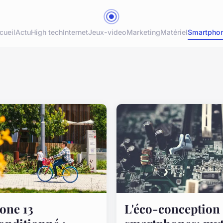
cueil
Actu
High tech
Internet
Jeux-video
Marketing
Matériel
Smartpho
one 13
L'éco-conception