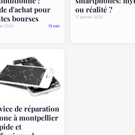
onditionné :
smartphones: my
de d'achat pour
ou réalité ?
ites bourses
17 janvier 2025
llet 2025
13 min
vice de réparation
one à montpellier
apide et