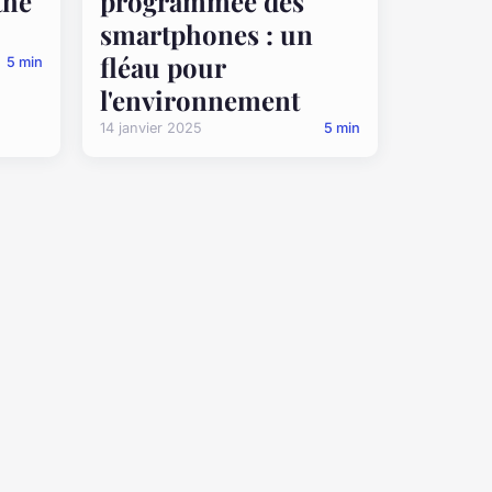
the
programmée des
smartphones : un
fléau pour
5 min
l'environnement
14 janvier 2025
5 min