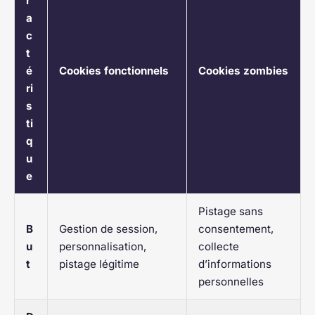
r
a
c
t
é
Cookies fonctionnels
Cookies zombies
ri
s
ti
q
u
e
Pistage sans
B
Gestion de session,
consentement,
u
personnalisation,
collecte
t
pistage légitime
d’informations
personnelles