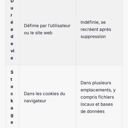
D
u
r
é
Indéfinie, se
Définie par l’utilisateur
e
recréent après
ou le site web
d
suppression
e
vi
e
S
t
Dans plusieurs
o
emplacements, y
c
Dans les cookies du
compris fichiers
k
navigateur
locaux et bases
a
de données
g
e