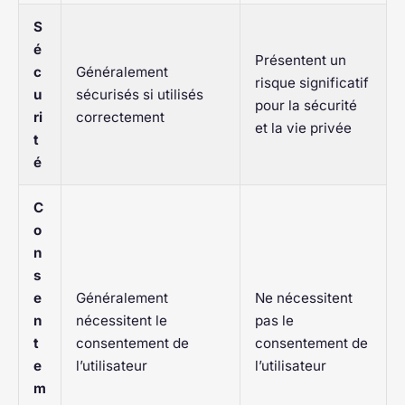
S
é
Présentent un
c
Généralement
risque significatif
u
sécurisés si utilisés
pour la sécurité
ri
correctement
et la vie privée
t
é
C
o
n
s
e
Généralement
Ne nécessitent
n
nécessitent le
pas le
t
consentement de
consentement de
e
l’utilisateur
l’utilisateur
m