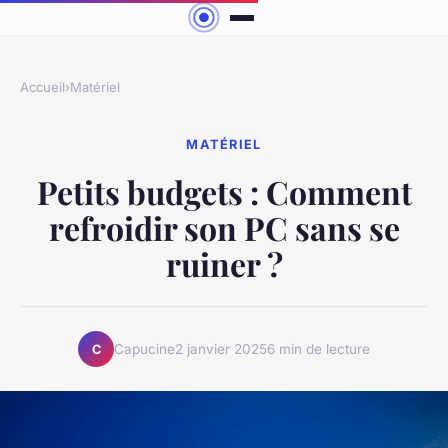
Accueil
›
Matériel
MATÉRIEL
Petits budgets : Comment
refroidir son PC sans se
ruiner ?
Capucine
2 janvier 2025
6 min de lecture
C